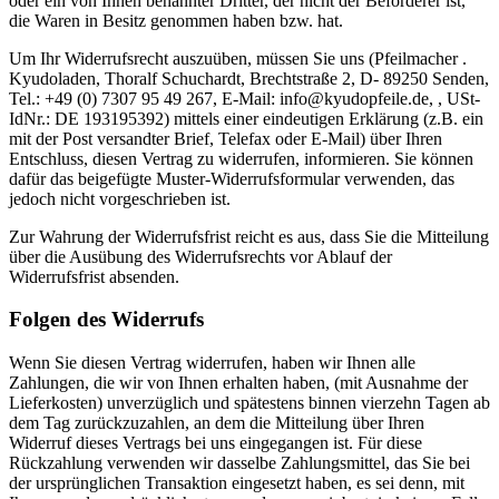
oder ein von Ihnen benannter Dritter, der nicht der Beförderer ist,
die Waren in Besitz genommen haben bzw. hat.
Um Ihr Widerrufsrecht auszuüben, müssen Sie uns (Pfeilmacher .
Kyudoladen, Thoralf Schuchardt, Brechtstraße 2, D- 89250 Senden,
Tel.: +49 (0) 7307 95 49 267, E-Mail: info@kyudopfeile.de, , USt-
IdNr.: DE 193195392) mittels einer eindeutigen Erklärung (z.B. ein
mit der Post versandter Brief, Telefax oder E-Mail) über Ihren
Entschluss, diesen Vertrag zu widerrufen, informieren. Sie können
dafür das beigefügte Muster-Widerrufsformular verwenden, das
jedoch nicht vorgeschrieben ist.
Zur Wahrung der Widerrufsfrist reicht es aus, dass Sie die Mitteilung
über die Ausübung des Widerrufsrechts vor Ablauf der
Widerrufsfrist absenden.
Folgen des Widerrufs
Wenn Sie diesen Vertrag widerrufen, haben wir Ihnen alle
Zahlungen, die wir von Ihnen erhalten haben, (mit Ausnahme der
Lieferkosten) unverzüglich und spätestens binnen vierzehn Tagen ab
dem Tag zurückzuzahlen, an dem die Mitteilung über Ihren
Widerruf dieses Vertrags bei uns eingegangen ist. Für diese
Rückzahlung verwenden wir dasselbe Zahlungsmittel, das Sie bei
der ursprünglichen Transaktion eingesetzt haben, es sei denn, mit